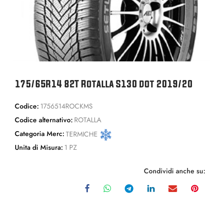
175/65R14 82T Rotalla S130 dot 2019/20
Codice:
1756514ROCKMS
Codice alternativo:
ROTALLA
Categoria Merc:
TERMICHE
Unita di Misura:
1 PZ
Condividi anche su: