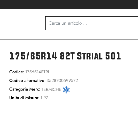
175/65R14 82T Strial 501
Codice:
1756514STRI
Codice alternativo:
3528700599572
Categoria Merc:
TERMICHE
Unita di Misura:
1 PZ