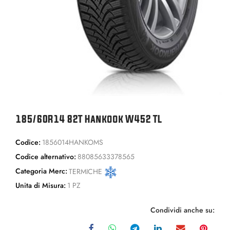
185/60R14 82T Hankook W452 TL
Codice:
1856014HANKOMS
Codice alternativo:
88085633378565
Categoria Merc:
TERMICHE
Unita di Misura:
1 PZ
Condividi anche su: