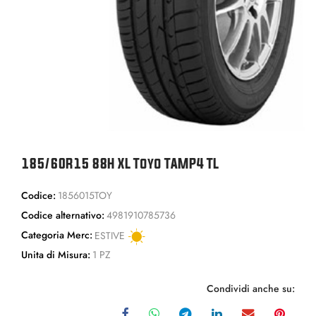
185/60R15 88H XL Toyo TAMP4 TL
Codice:
1856015TOY
Codice alternativo:
4981910785736
Categoria Merc:
ESTIVE
Unita di Misura:
1 PZ
Condividi anche su: