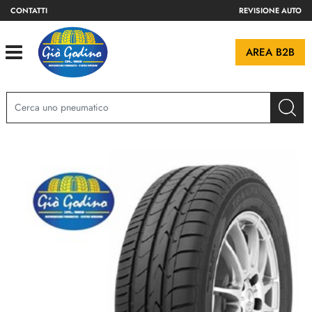
CONTATTI
REVISIONE AUTO
Open
AREA B2B