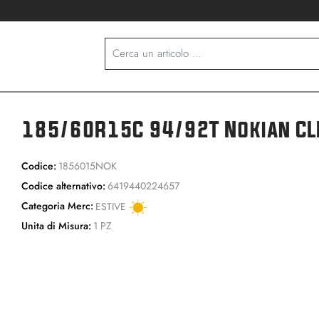
185/60R15C 94/92T Nokian CL
Codice:
1856015NOK
Codice alternativo:
6419440224657
Categoria Merc:
ESTIVE
Unita di Misura:
1 PZ