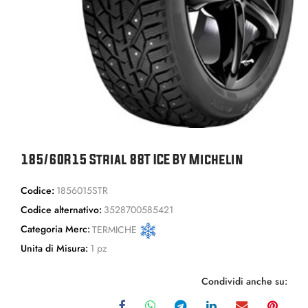
185/60R15 Strial 88T ICE BY Michelin
Codice:
1856015STR
Codice alternativo:
3528700585421
Categoria Merc:
TERMICHE
Unita di Misura:
1 pz
Condividi anche su: