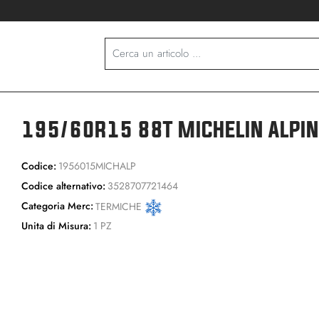
195/60R15 88T MICHELIN ALPIN
Codice:
1956015MICHALP
Codice alternativo:
3528707721464
Categoria Merc:
TERMICHE
Unita di Misura:
1 PZ