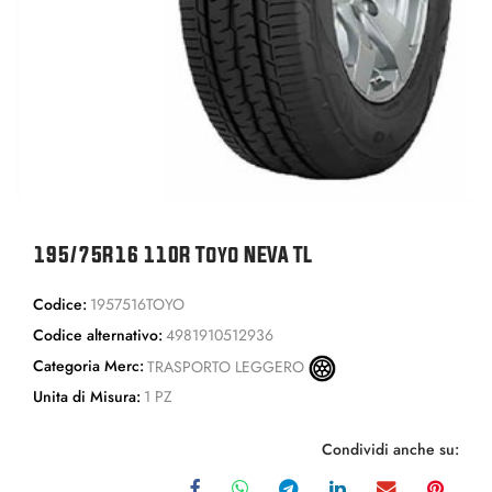
195/75R16 110R Toyo NEVA TL
Codice:
1957516TOYO
Codice alternativo:
4981910512936
Categoria Merc:
TRASPORTO LEGGERO
Unita di Misura:
1 PZ
Condividi anche su: