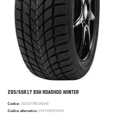
205/55R17 95H ROADHOG WINTER
Codice:
2055517ROADMS
Codice alternativo:
6921109029300