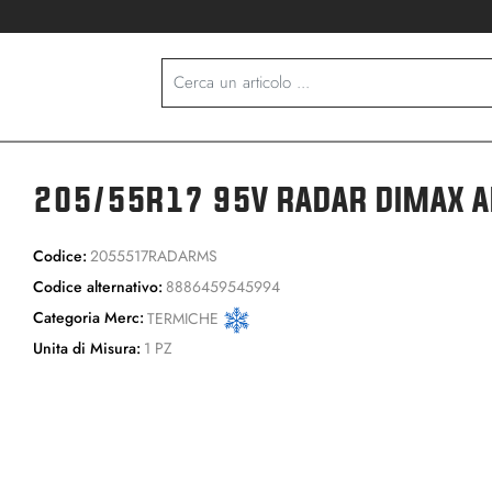
205/55R17 95V RADAR DIMAX AL
Codice:
2055517RADARMS
Codice alternativo:
8886459545994
Categoria Merc:
TERMICHE
Unita di Misura:
1 PZ