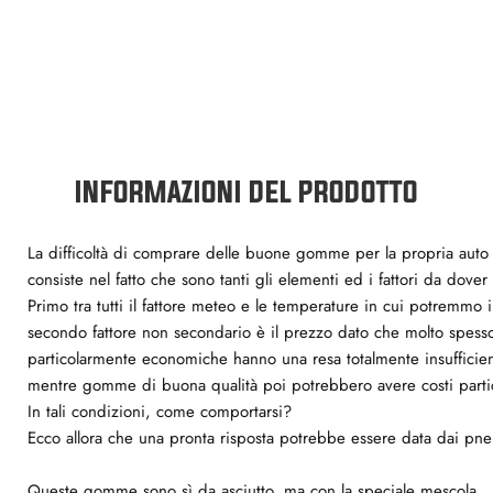
INFORMAZIONI DEL PRODOTTO
La difficoltà di comprare delle buone gomme per la propria auto
consiste nel fatto che sono tanti gli elementi ed i fattori da dove
Primo tra tutti il fattore meteo e le temperature in cui potremmo 
secondo fattore non secondario è il prezzo dato che molto spe
particolarmente economiche hanno una resa totalmente insufficien
mentre gomme di buona qualità poi potrebbero avere costi partic
In tali condizioni, come comportarsi?
Ecco allora che una pronta risposta potrebbe essere data dai pneu
Queste gomme sono sì da asciutto, ma con la speciale mescola