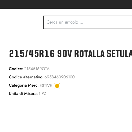
215/45R16 90V Rotalla SETULA
Codice:
2154516ROTA
Codice alternativo:
6958460906100
Categoria Merc:
ESTIVE
Unita di Misura:
1 PZ