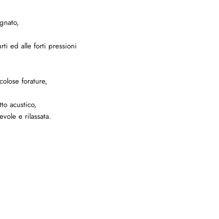
agnato,
ti ed alle forti pressioni
colose forature,
to acustico,
ole e rilassata.