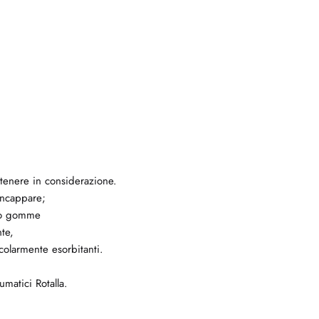
r tenere in considerazione.
incappare;
sso gomme
te,
olarmente esorbitanti.
matici Rotalla.