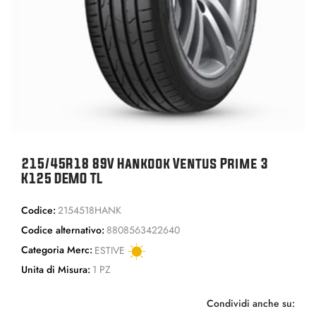
215/45R18 89V Hankook Ventus Prime 3
K125 DEMO TL
Codice:
2154518HANK
Codice alternativo:
8808563422640
Categoria Merc:
ESTIVE
Unita di Misura:
1 PZ
Condividi anche su: