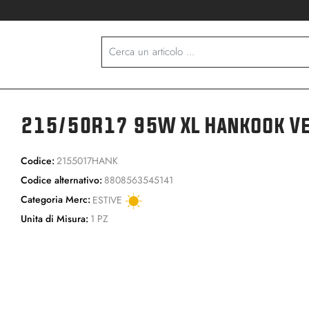
215/50R17 95W XL Hankook Ve
Codice:
2155017HANK
Codice alternativo:
8808563545141
Categoria Merc:
ESTIVE
Unita di Misura:
1 PZ