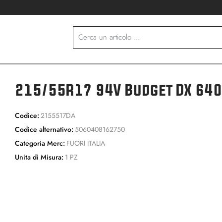
215/55R17 94V Budget DX 640
Codice:
2155517DA
Codice alternativo:
5060408162750
Categoria Merc:
FUORI ITALIA
Unita di Misura:
1 PZ