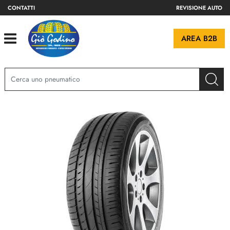
CONTATTI
REVISIONE AUTO
Open
AREA B2B