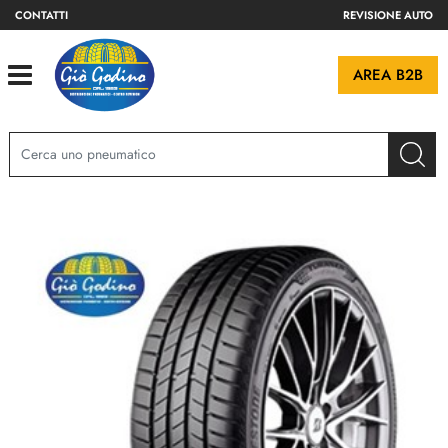
CONTATTI
REVISIONE AUTO
Open
AREA B2B