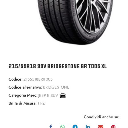
215/55R18 99V Bridgestone BR T005 XL
Codice:
2155518BRIT005
Codice alternativo:
BRIDGESTONE
Categoria Merc:
JEEP E SUV
Unita di Misura:
1 PZ
Condividi anche su: