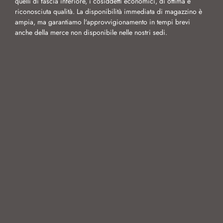
quelli di fascia inferiore, i cosiddetti economici, di ottima e
riconosciuta qualità. La disponibilità immediata di magazzino è
ampia, ma garantiamo l'approvvigionamento in tempi brevi
anche della merce non disponibile nelle nostri sedi.