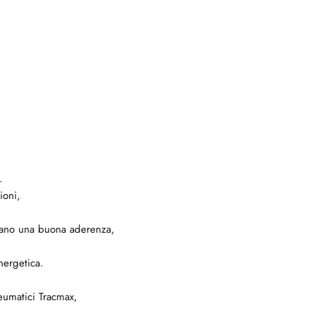
.
ioni,
ccano una buona aderenza,
nergetica.
eumatici Tracmax,