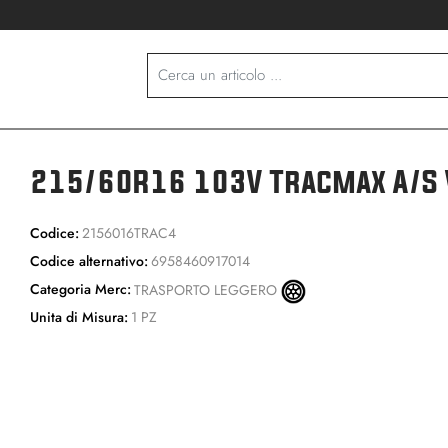
215/60R16 103V Tracmax A/S 
Codice:
2156016TRAC4
Codice alternativo:
6958460917014
Categoria Merc:
TRASPORTO LEGGERO
Unita di Misura:
1 PZ