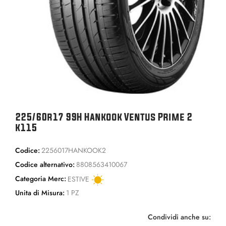
225/60r17 99H Hankook Ventus Prime 2
k115
Codice:
2256017HANKOOK2
Codice alternativo:
8808563410067
Categoria Merc:
ESTIVE
Unita di Misura:
1 PZ
Condividi anche su: