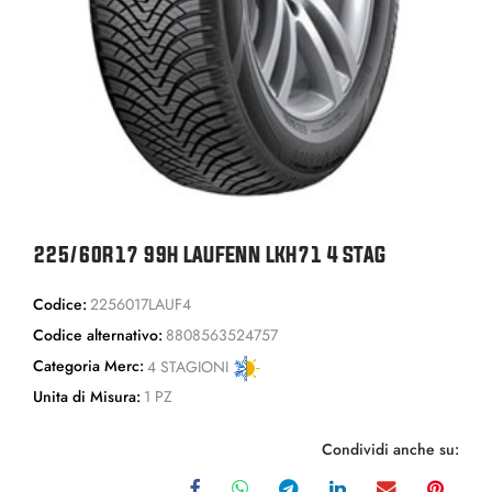
225/60R17 99H LAUFENN LKH71 4 STAG
Codice:
2256017LAUF4
Codice alternativo:
8808563524757
Categoria Merc:
4 STAGIONI
Unita di Misura:
1 PZ
Condividi anche su: