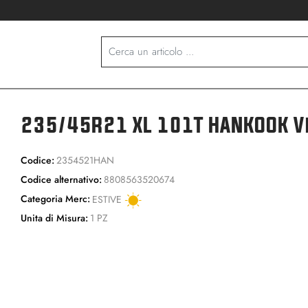
235/45R21 XL 101T HANKOOK V
Codice:
2354521HAN
Codice alternativo:
8808563520674
Categoria Merc:
ESTIVE
Unita di Misura:
1 PZ