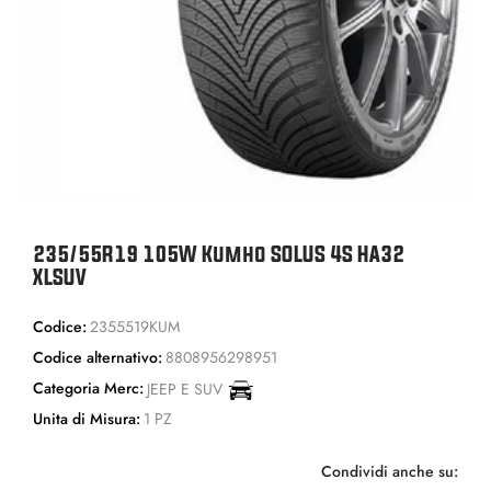
235/55R19 105W Kumho SOLUS 4S HA32
XLSUV
Codice:
2355519KUM
Codice alternativo:
8808956298951
Categoria Merc:
JEEP E SUV
Unita di Misura:
1 PZ
Condividi anche su: