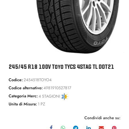
245/45 R18 100V Toyo TYCS 4STAG TL DOT21
Codice:
2454518TOYO4
Codice alternativo:
4981910527817
Categoria Merc:
4 STAGIONI
Unita di Misura:
1 PZ
Condividi anche su: