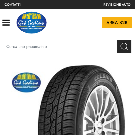
CONTATTI
REVISIONE AUTO
Open
AREA B2B