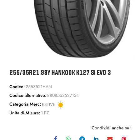
255/35R21 98Y Hankook K127 SI EVO 3
Codice:
2553521HAN
Codice alternativo:
8808563527154
Categoria Merc:
ESTIVE
Unita di Misura:
1 PZ
Condividi anche su: