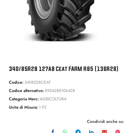
340/85R28 127A8 Ceat FARM R85 (136R28)
Codice:
3408528CEAT
Codice alternativo:
8904288106428
Categoria Merc:
AGRICOLTURA
Unita di Misura:
1 PZ
Condividi anche su: